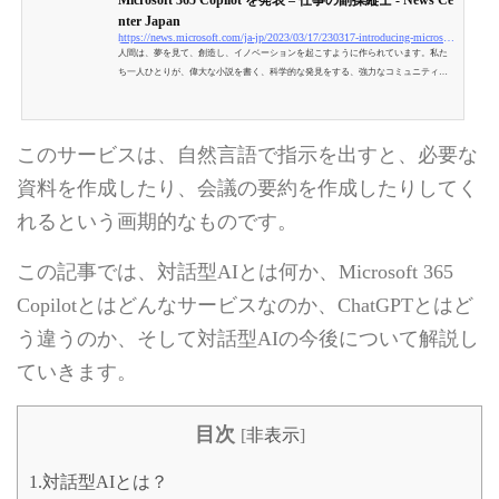
Microsoft 365 Copilot を発表 – 仕事の副操縦士 - News Ce
nter Japan
https://news.microsoft.com/ja-jp/2023/03/17/230317-introducing-microsoft-365-copilot-your-copilot-for-work/
人間は、夢を見て、創造し、イノベーションを起こすように作られています。私た
ち一人ひとりが、偉大な小説を書く、科学的な発見をする、強力なコミュニティを
築く、病人を看護するなど、生きがいを感じられる仕事を求めています。
このサービスは、自然言語で指示を出すと、必要な
資料を作成したり、会議の要約を作成したりしてく
れるという画期的なものです。
この記事では、対話型AIとは何か、Microsoft 365
Copilotとはどんなサービスなのか、ChatGPTとはど
う違うのか、そして対話型AIの今後について解説し
ていきます。
目次
[
非表示
]
1.対話型AIとは？