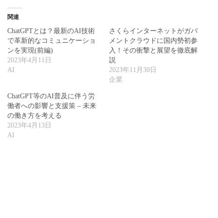
関連
ChatGPTとは？最新のAI技術
さくらインターネットがガバ
で革新的なコミュニケーショ
メントクラウドに国内勢初参
ンを実現(前編)
入！その衝撃と展望を徹底解
2023年4月11日
説
AI
2023年11月30日
企業
ChatGPT等のAI普及に伴う労
働者への影響と支援策 – 未来
の働き方を考える
2023年4月13日
AI