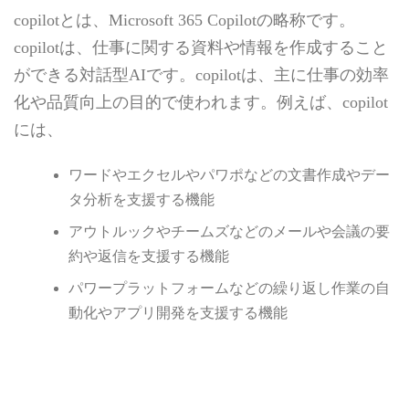
ます。自動化による仕事の減少やスキルの変化による雇用の不安定化などが考えら
copilotとは、Microsoft 365 Copilotの略称です。
れます。そこで本記事では、ChatGPTなどのAI技術の普及に伴う労働者への影響を
具体的に解説し、さらには労働者を支...
copilotは、仕事に関する資料や情報を作成すること
ができる対話型AIです。copilotは、主に仕事の効率
化や品質向上の目的で使われます。例えば、copilot
には、
ワードやエクセルやパワポなどの文書作成やデー
タ分析を支援する機能
アウトルックやチームズなどのメールや会議の要
約や返信を支援する機能
パワープラットフォームなどの繰り返し作業の自
動化やアプリ開発を支援する機能