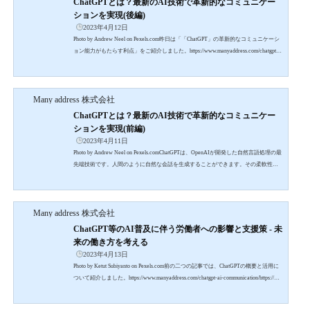
ChatGPTとは？最新のAI技術で革新的なコミュニケー
ションを実現(後編)
2023年4月12日
Photo by Andrew Neel on Pexels.com昨日は「「ChatGPT」の革新的なコミュニケーシ
ョン能力がもたらす利点」をご紹介しました。https://www.manyaddress.com/chatgpt-ai
-communication/しかし、それだけではありません。実は、「ChatGPT」を上手に活用
することで、ビジネスには新たなチャンスが広がっています。今回の記事では、「C
hatGPT」の活用法について詳しく解説し、ビジネスの新たな展望を探る方法につい
Many address 株式会社
てご紹介します。 新たなビジネスチャンスを掴む方法：ChatGPTの活用法Photo by A
ndrea Piacquadio on Pexels.com1 カスタ...
ChatGPTとは？最新のAI技術で革新的なコミュニケー
ションを実現(前編)
2023年4月11日
Photo by Andrew Neel on Pexels.comChatGPTは、OpenAIが開発した自然言語処理の最
先端技術です。人間のように自然な会話を生成することができます。その柔軟性や
学習能力の高さにより、様々な用途での活用が期待されています。https://openai.com/
blog/chatgptこのブログでは、ChatGPTの仕組みや特徴、ビジネス上の利点や注意点、
活用事例や今後の展望について紹介します。ChatGPTを知り、その可能性や活用方法
Many address 株式会社
について深く理解すること。それによって、ビジネスの成果を最大化し、新たなチ
ャンスを掴むことができるでしょう。1. Chat...
ChatGPT等のAI普及に伴う労働者への影響と支援策 - 未
来の働き方を考える
2023年4月13日
Photo by Ketut Subiyanto on Pexels.com前の二つの記事では、ChatGPTの概要と活用に
ついて紹介しました。https://www.manyaddress.com/chatgpt-ai-communication/https://ww
w.manyaddress.com/chatgpt-ai-business-chance/実は、私たちの労働市場にも大きな変
革が訪れつつあります。しかし、その中には労働者にとっての懸念や課題も存在し