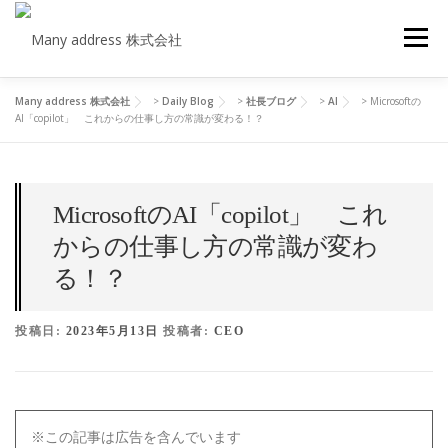
コ
ン
メニュ
テ
ン
ツ
Many address 株式会社
>
Daily Blog
>
社長ブログ
>
AI
>
Microsoftの
COMPANY PROFILE
CEO BLOG
CONTACT
AI「copilot」 これからの仕事し方の常識が変わる！？
へ
ス
キ
PRIVACY POLICY
ッ
MicrosoftのAI「copilot」 これ
プ
からの仕事し方の常識が変わ
る！？
投稿日:
2023年5月13日
投稿者:
CEO
※この記事は広告を含んでいます