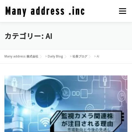
コ
ン
メニュ
テ
ン
ツ
カテゴリー:
AI
COMPANY PROFILE
CEO BLOG
CONTACT
へ
ス
キ
PRIVACY POLICY
Many address 株式会社
>
Daily Blog
>
社長ブログ
>
AI
ッ
プ