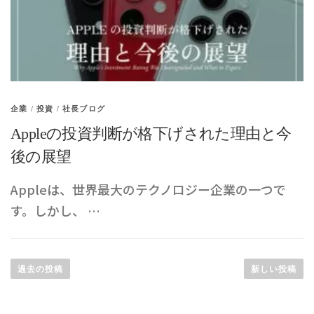
企業
/
投資
/
社長ブログ
Appleの投資判断が格下げされた理由と今
後の展望
Appleは、世界最大のテクノロジー企業の一つで
す。しかし、 …
投
稿
過去の投稿
新しい投稿
ナ
ビ