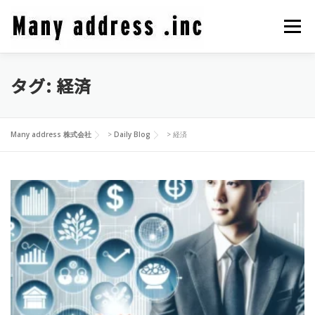
コ
ン
メニュ
テ
ン
ツ
タグ:
経済
COMPANY PROFILE
CEO BLOG
CONTACT
へ
ス
キ
PRIVACY POLICY
Many address 株式会社
>
Daily Blog
>
経済
ッ
プ