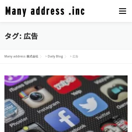
コ
ン
メニュ
テ
ン
ツ
タグ:
広告
COMPANY PROFILE
CEO BLOG
CONTACT
へ
ス
キ
PRIVACY POLICY
Many address 株式会社
>
Daily Blog
>
広告
ッ
プ