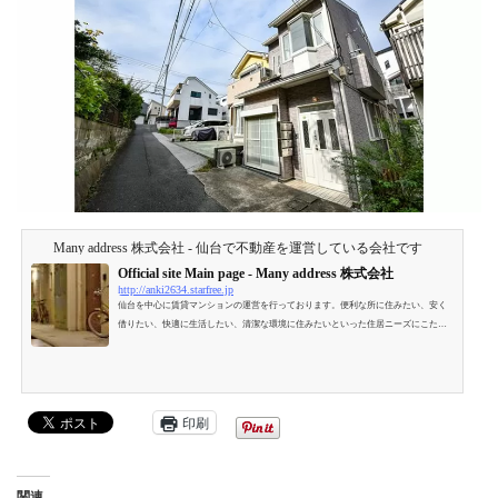
Many address 株式会社 - 仙台で不動産を運営している会社です
Official site Main page - Many address 株式会社
http://anki2634.starfree.jp
仙台を中心に賃貸マンションの運営を行っております。便利な所に住みたい、安く
借りたい、快適に生活したい、清潔な環境に住みたいといった住居ニーズにこたえ
られる住まいづくりを目指しております。
印刷
関連