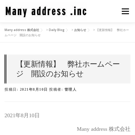
コ
ン
メニュ
テ
ン
Many address 株式会社
>
Daily Blog
>
お知らせ
>
【更新情報】 弊社ホー
ツ
COMPANY PROFILE
CEO BLOG
CONTACT
ムページ 開設のお知らせ
へ
ス
キ
PRIVACY POLICY
ッ
【更新情報】 弊社ホームペー
プ
ジ 開設のお知らせ
投稿日:
2021年8月10日
投稿者:
管理人
2021年8月10日
Many address 株式会社