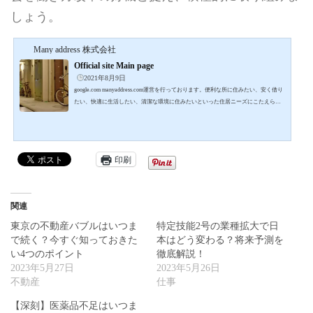
しょう。
Many address 株式会社
Official site Main page
2021年8月9日
google.com manyaddress.com運営を行っております。便利な所に住みたい、安く借り
たい、快適に生活したい、清潔な環境に住みたいといった住居ニーズにこたえられ
る住まいづくりを目指…- Many address 株式会社 – Official site Main page
印刷
関連
東京の不動産バブルはいつま
特定技能2号の業種拡大で日
で続く？今すぐ知っておきた
本はどう変わる？将来予測を
い4つのポイント
徹底解説！
2023年5月27日
2023年5月26日
不動産
仕事
【深刻】医薬品不足はいつま