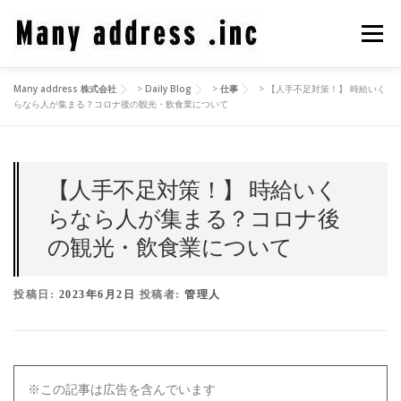
コ
ン
メニュ
テ
ン
Many address 株式会社
>
Daily Blog
>
仕事
>
【人手不足対策！】 時給いく
ツ
COMPANY PROFILE
CEO BLOG
CONTACT
らなら人が集まる？コロナ後の観光・飲食業について
へ
ス
キ
PRIVACY POLICY
ッ
【人手不足対策！】 時給いく
プ
らなら人が集まる？コロナ後
の観光・飲食業について
投稿日:
2023年6月2日
投稿者:
管理人
※この記事は広告を含んでいます