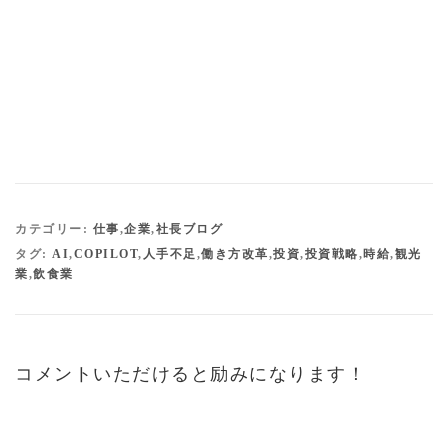
カテゴリー:
仕事
,
企業
,
社長ブログ
タグ:
AI
,
COPILOT
,
人手不足
,
働き方改革
,
投資
,
投資戦略
,
時給
,
観光
業
,
飲食業
コメントいただけると励みになります！