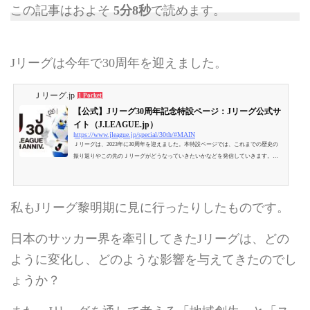
この記事はおよそ
5分8秒
で読めます。
Jリーグは今年で30周年を迎えました。
Ｊリーグ.jp
1 Pocket
【公式】Jリーグ30周年記念特設ページ：Jリーグ公式サ
イト（J.LEAGUE.jp）
https://www.jleague.jp/special/30th/#MAIN
Ｊリーグは、2023年に30周年を迎えました。本特設ページでは、これまでの歴史の
振り返りやこの先のＪリーグがどうなっていきたいかなどを発信していきます。サ
ッカーにゴールはあっても、Ｊリーグにゴールはない。さあ、一緒に次のワクワク
へ。
私もJリーグ黎明期に見に行ったりしたものです。
日本のサッカー界を牽引してきたJリーグは、どの
ように変化し、どのような影響を与えてきたのでし
ょうか？