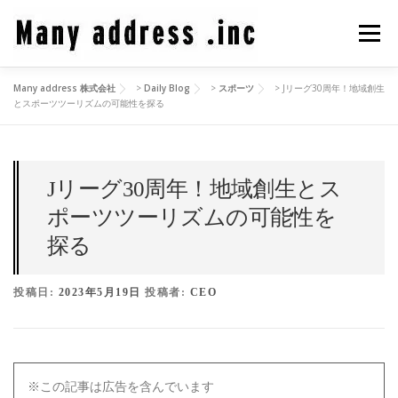
コ
ン
メニュ
テ
ン
Many address 株式会社
>
Daily Blog
>
スポーツ
>
Jリーグ30周年！地域創生
ツ
COMPANY PROFILE
CEO BLOG
CONTACT
とスポーツツーリズムの可能性を探る
へ
ス
キ
PRIVACY POLICY
ッ
Jリーグ30周年！地域創生とス
プ
ポーツツーリズムの可能性を
探る
投稿日:
2023年5月19日
投稿者:
CEO
※この記事は広告を含んでいます