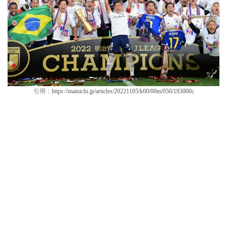
引用：
https://mainichi.jp/articles/20221105/k00/00m/050/193000c