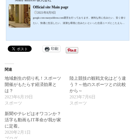
Official site Main page
2021年8月9日
google.com manyaddress.com運営を行っております。便利な所に住みたい、安く借り
たい、快適に生活したい、清潔な環境に住みたいといった住居ニーズにこたえられ
る住まいづくりを目指…- Many address 株式会社 – Official site Main page
印刷
関連
地域創生の切り札！スポーツ
陸上競技の観戦文化はどう違
開催がもたらす経済効果と
う？～他のスポーツとの比較
は？
から～
2023年6月19日
2023年7月6日
スポーツ
スポーツ
新聞やテレビはオワコンか？
活字も動画もIT革命が我が家
に定着。
2020年2月1日
ブログ