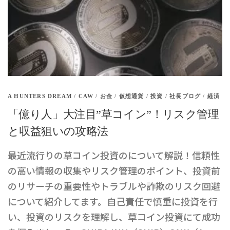
A HUNTERS DREAM
/
CAW
/
お金
/
仮想通貨
/
投資
/
社長ブログ
/
経済
「億り人」大注目”草コイン”！リスク管理
と収益狙いの攻略法
最近流行りの草コイン投資のについて解説！信頼性
の高い情報の収集やリスク管理のポイント、投資前
のリサーチの重要性やトラブルや詐欺のリスク回避
について紹介してます。自己責任で慎重に投資を行
い、投資のリスクを理解し、草コイン投資にて成功