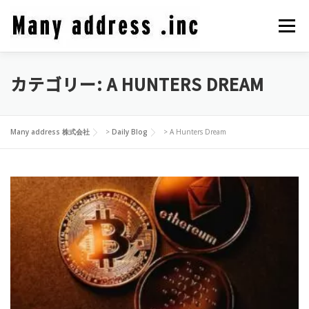
コ
ン
メニュ
テ
ン
ツ
カテゴリー:
A HUNTERS DREAM
COMPANY PROFILE
CEO BLOG
CONTACT
へ
ス
キ
PRIVACY POLICY
Many address 株式会社
>
Daily Blog
>
A Hunters Dream
ッ
プ