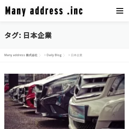
コ
ン
メニュ
テ
ン
ツ
タグ:
日本企業
COMPANY PROFILE
CEO BLOG
CONTACT
へ
ス
キ
PRIVACY POLICY
Many address 株式会社
>
Daily Blog
>
日本企業
ッ
プ