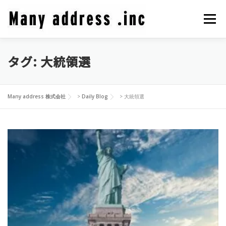
コ
ン
メニュ
テ
ン
ツ
タグ:
大統領選
COMPANY PROFILE
CEO BLOG
CONTACT
へ
ス
キ
PRIVACY POLICY
Many address 株式会社
>
Daily Blog
>
大統領選
ッ
プ