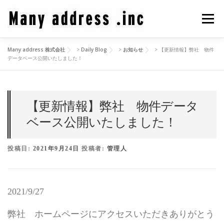
コ
ン
メニュ
テ
ン
Many address 株式会社
>
Daily Blog
>
お知らせ
>
【更新情報】弊社 物件
ツ
COMPANY PROFILE
CEO BLOG
CONTACT
データベース公開いたしました！
へ
ス
キ
PRIVACY POLICY
ッ
【更新情報】弊社 物件データ
プ
ベース公開いたしました！
投稿日:
2021年9月24日
投稿者:
管理人
2021/9/27
弊社 ホームページにアクセスいただきありがとう